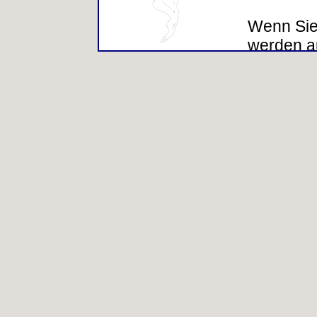
Wenn Sie
werden a
allgemein
(Server-L
Webbrows
Betriebs
Internet 
Hierbei h
Informati
Ihre Pers
sind tech
angeforde
auszulief
Internet
Informati
statistis