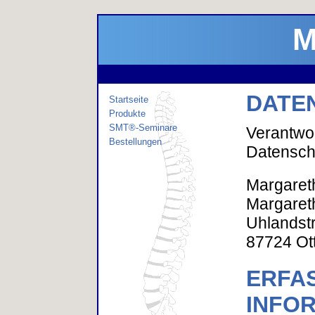
M
DATE
Startseite
Produkte
SMT®-Seminare
Verantwor
Bestellungen
Datenschu
Margaret
Margaret
Uhlandst
87724 Ot
ERFA
INFO