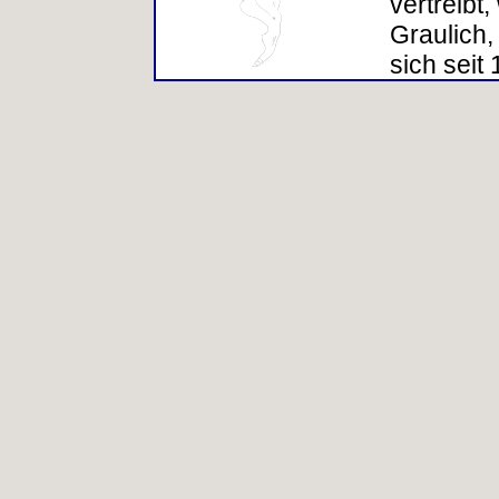
vertreibt
Graulich,
sich seit
Therapie 
Wenn Sie
wollen, b
www.smt